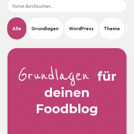
Alle
Grundlagen
WordPress
Theme
G