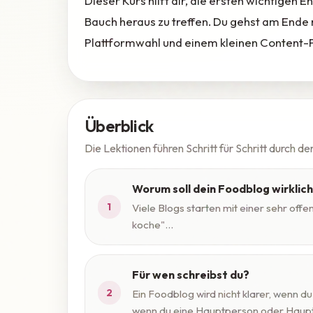
Dieser Kurs hilft dir, die ersten wichtigen
Bauch heraus zu treffen. Du gehst am Ende 
Plattformwahl und einem kleinen Content-
Überblick
Die Lektionen führen Schritt für Schritt durch de
Worum soll dein Foodblog wirklic
1
Viele Blogs starten mit einer sehr offe
koche"...
Für wen schreibst du?
2
Ein Foodblog wird nicht klarer, wenn du 
wenn du eine Hauptperson oder Hauptsi