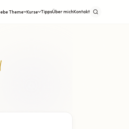
Tipps
Über mich
Kontakt
iebe Theme
Kurse
y